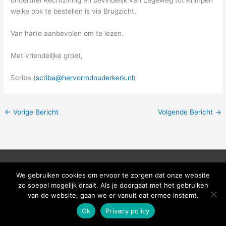
ondertitel Rechtzinnig en bevindelijk van Lageweg tot Krimpen
welke ook te bestellen is via Brugzicht.
Van harte aanbevolen om te lezen.
Met vriendelijke groet,
Scriba (
scriba@hervormdouderkerk.nl
)
←
Vorige Bericht
Volgende Bericht
→
Copyright © 2026
Hervormd Ouderkerk
We gebruiken cookies om ervoor te zorgen dat onze website
zo soepel mogelijk draait. Als je doorgaat met het gebruiken
van de website, gaan we er vanuit dat ermee instemt.
Ok
Privacy policy